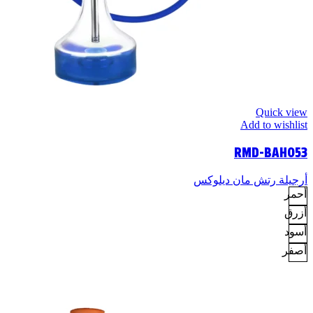
Quick view
Add to wishlist
RMD-BAH053
أرجيلة رتش مان ديلوكس
أحمر
أزرق
أسود
أصفر