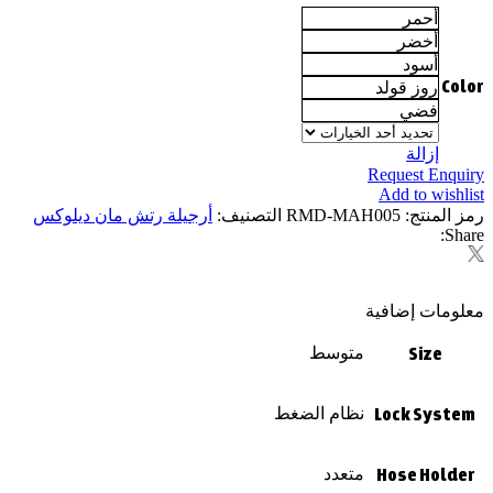
أحمر
أخضر
أسود
Color
روز قولد
فضي
إزالة
Request Enquiry
Add to wishlist
رمز المنتج:
RMD-MAH005
التصنيف:
أرجيلة رتش مان ديلوكس
Share:
معلومات إضافية
Size
متوسط
Lock System
نظام الضغط
Hose Holder
متعدد