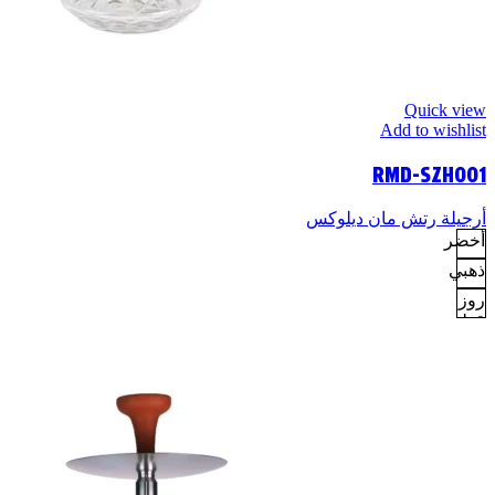
Quick view
Add to wishlist
RMD-SZH001
أرجيلة رتش مان ديلوكس
أخضر
ذهبي
روز
قولد