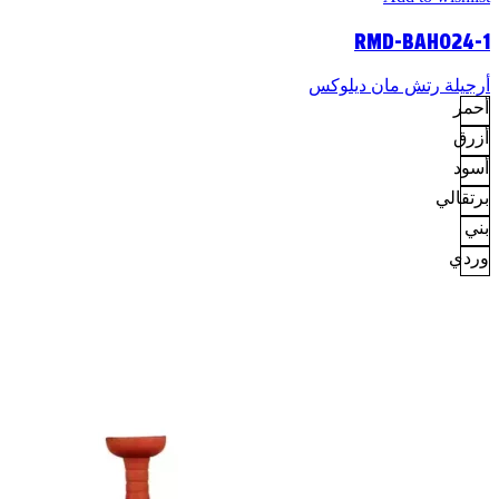
RMD-BAH024-1
أرجيلة رتش مان ديلوكس
أحمر
أزرق
أسود
برتقالي
بني
وردي