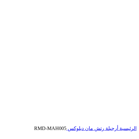
الرئيسية
أرجيلة رتش مان ديلوكس
RMD-MAH005